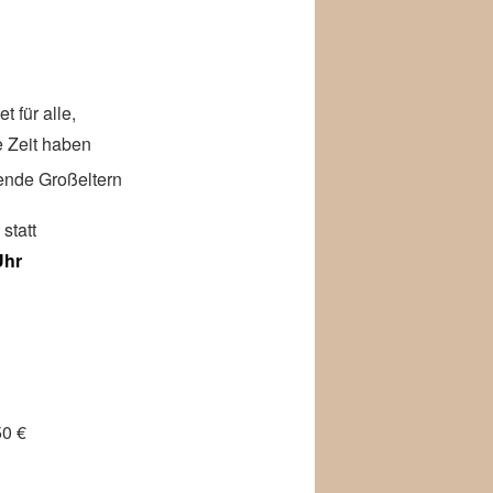
 für alle,
e Zeit haben
dende Großeltern
statt
Uhr
50 €