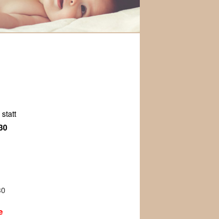
statt
30
30
e