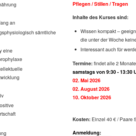
Pflegen / Stillen / Tragen
rnährung
Inhalte des Kurses sind:
nfang an
Wissen kompakt – geeignet
gsphysiologisch sämtliche
die unter der Woche kein
Interessant auch für wer
y eine
prophylaxe
Termine:
findet alle 2 Monate 
tellektuelle
samstags von 9:30 - 13:30 
twicklung
02. Mai 2026
02. August 2026
iv
10. Oktober 2026
ositive
tschaft
Kosten:
Einzel 40 € / Paare 
Anmeldung:
ung